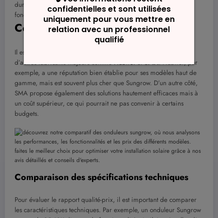
durable. Comprendre les dimensions de ces panneaux est
fondamental pour maximiser l’efficacité de l’installation…
Comparatif avec d’autres marques
Il est essentiel de comparer les onduleurs Sungrow avec ceux
d’autres fabricants majeurs comme
Huawei
et
SMA
. Huawei, par
exemple, a une réputation bien établie pour ses modèles haut de
gamme, mais est souvent plus cher que Sungrow. D’un autre côté,
SMA propose également des solutions hautement efficaces mais à
un coût supérieur, ce qui pourrait ne pas convenir à certains
budgets.
Comparaison des spécifications techniques
Pour évaluer le rapport qualité-prix, il est important de comparer
les caractéristiques techniques. Par exemple, un onduleur Sungrow