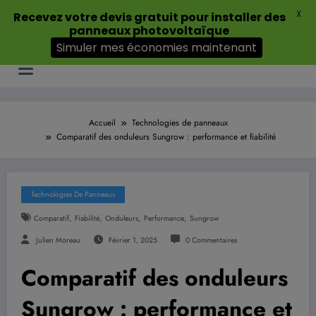
Aller
X
Recevez votre devis gratuit pour installer des
au
panneaux photovoltaïque
contenu
Simuler mes économies maintenant
Accueil
Technologies de panneaux
Comparatif des onduleurs Sungrow : performance et fiabilité
Technologies De Panneaux
,
,
,
,
Comparatif
Fiabilité
Onduleurs
Performance
Sungrow
Julien Moreau
Février 1, 2025
0 Commentaires
Comparatif des onduleurs
Sungrow : performance et